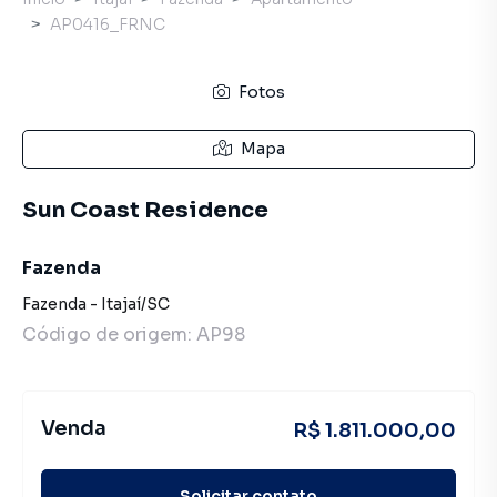
AP0416_FRNC
Fotos
Mapa
Sun Coast Residence
Fazenda
Fazenda
-
Itajaí
/
SC
Código de origem:
AP98
Venda
R$ 1.811.000,00
Solicitar contato