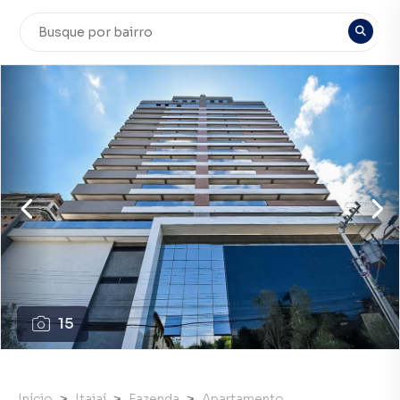
15
Início
Itajaí
Fazenda
Apartamento