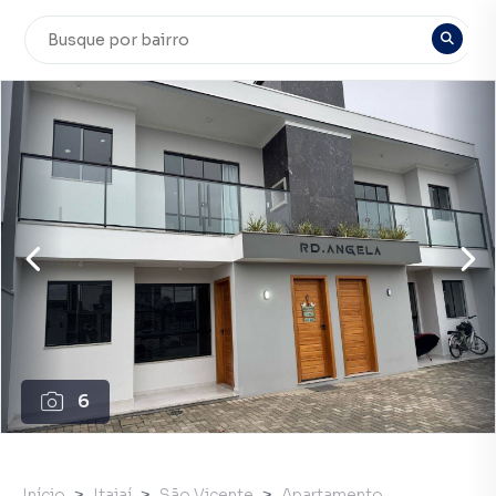
6
Início
Itajaí
São Vicente
Apartamento