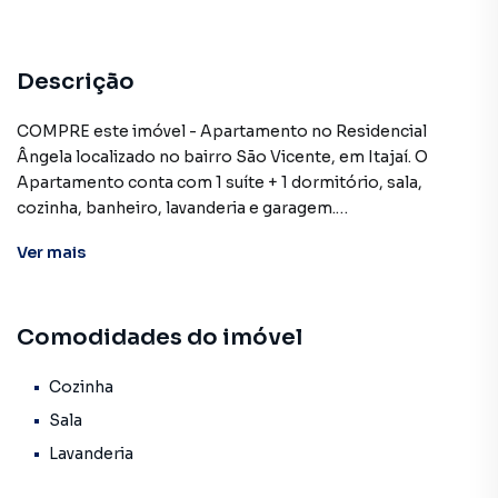
Descrição
COMPRE este imóvel - Apartamento no Residencial
Ângela localizado no bairro São Vicente, em Itajaí. O
Apartamento conta com 1 suíte + 1 dormitório, sala,
cozinha, banheiro, lavanderia e garagem.
70m² de área privativa.
Ver
mais
Próximo as escolas, postos de saúdes e comércios em
geral.
Comodidades do imóvel
Entre em contato conosco e agende sua visita
Francelino Imóveis (47) 3241-5298 | 99954-9973
Cozinha
E-mail: atendimento@francelinoimoveis.com.br
Sala
Lavanderia