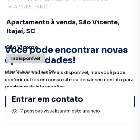
AP0786_FRNC
Apartamento à venda, São Vicente,
Itajaí, SC
São Vicente
Você pode encontrar novas
oportunidades!
Indisponível
São Vicente
-
Itajaí
/
SC
Este imóvel não está mais disponível, mas você pode
conferir outros em nosso site ou deixar seu contato para
receber mais informações.
Entrar em contato
Ver sugestões
7 pessoas visualizaram este anúncio