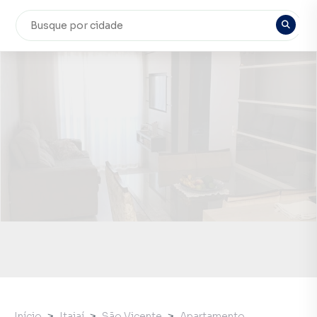
Início
Itajaí
São Vicente
Apartamento