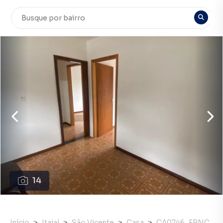
14
Início
Itajaí
São Vicente
Casa
CA0746_FRNC