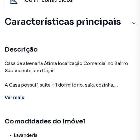
100 m²
construídos
Características principais
Descrição
Casa de alvenaria ótima localização Comercial no Bairro
São Vicente, em Itajaí.
A Casa possuí 1 suíte + 1 dormitório, sala, cozinha,
banheiro social, lavanderia e garagem coberta.
Ver
mais
Aproximadamente 100m² de área construída, o terreno
mede 12 metros de frente por 21,50 metros de fundos.
Estuda-se propostas.
Comodidades do imóvel
Distante: 4,7 km do Centro Itajaí, 11,3 km das praias, 29,9
km da BR-101, e a 15,1 km de Balneário Camboriú.
Lavanderia