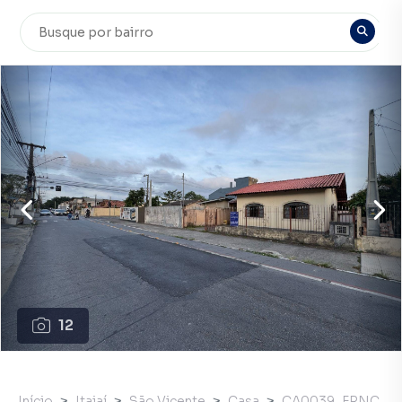
12
Início
Itajaí
São Vicente
Casa
CA0039_FRNC