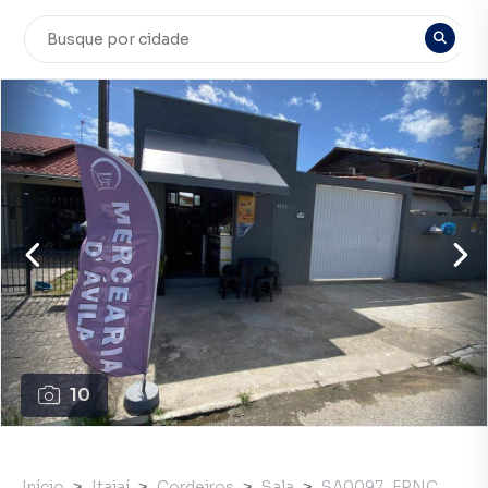
10
Início
Itajaí
Cordeiros
Sala
SA0097_FRNC