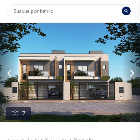
7
Início
Itajaí
São João
Sobrado