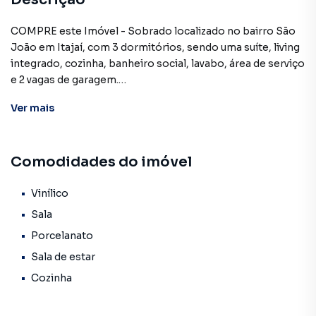
COMPRE este Imóvel - Sobrado localizado no bairro São
João em Itajaí, com 3 dormitórios, sendo uma suíte, living
integrado, cozinha, banheiro social, lavabo, área de serviço
e 2 vagas de garagem.
O imóvel conta com piso de Porcelanato no living e piso
Ver
mais
de banheiros, e com piso de Vinilico nos quartos, teto com
acabamento em gesso e infraestrutura de ar condicionado
Com 104 m² de área útil.
Comodidades do imóvel
ENTREGA: JUNHO/2026
Vinílico
Sala
Entre em contato conosco e agende sua visita
Porcelanato
Francelino Imóveis (47) 3241-5298 | 99954-9973
Sala de estar
E-mail: atendimento@francelinoimoveis.com.br
Cozinha