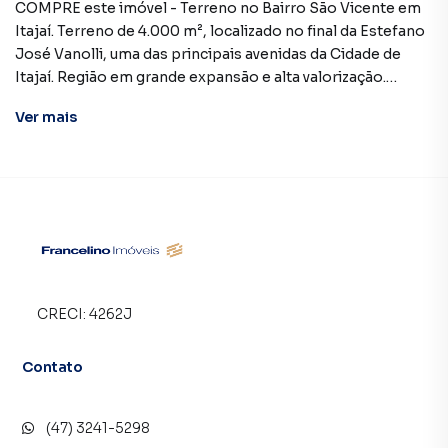
COMPRE este imóvel - Terreno no Bairro São Vicente em
Itajaí. Terreno de 4.000 m², localizado no final da Estefano
José Vanolli, uma das principais avenidas da Cidade de
Itajaí. Região em grande expansão e alta valorização.
Terreno com viabilidade para 16 pavimentos. Fácil acesso a
Ver
mais
BR-101, próximo a Escolas, Creches, Postos de Saúde,
Mercados e Comércio em Geral. Distante: 4,6 km do
Centro Itajaí, 8,0 km das praias, 4,0 km da BR-101, e a 19,3
km de Balneário Camboriú. Entre em contato conosco e
agende sua visita Francelino Imóveis (47) 3241-5298 |
99954-9973 E-mail:
atendimento@francelinoimoveis.com.br
CRECI:
4262J
Contato
(47) 3241-5298