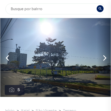
5
Início
Itajaí
São Vicente
Terreno