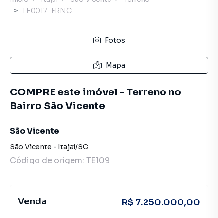
TE0017_FRNC
Fotos
Mapa
COMPRE este imóvel - Terreno no
Bairro São Vicente
São Vicente
São Vicente
-
Itajaí
/
SC
Código de origem:
TE109
Venda
R$ 7.250.000,00