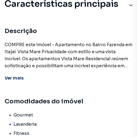
Características principais
Descrição
COMPRE este imóvel - Apartamento no Bairro Fazenda em
Itajaí. Vista Mare Privacidade com estilo e uma vista
incrível. Os apartamentos Vista Mare Residencial reúnem
sofisticação e possibilitam uma incrível experiência em
morar conectado com a natureza. São 3 apartamentos por
Ver
mais
andar, com tipologias completas e práticas. Apartamento
no 22 andar localizado no Bairro Fazenda próximo a Beira
Rio e Praias, com 1 suíte, 2 dormitórios, sala, cozinha,
Comodidades do imóvel
banheiro, lavanderia, sacada com churrasqueira e 01 vaga
de garagem. Com 96 m² de área privativa.
Empreendimento: O Empreendimento possui 1.420 m² de
Gourmet
áreas de lazer, ambientes pensados para toda a família!
Lavanderia
Muito conforto e sofisticação. Boate, Hobby Box, Cozinha,
Fitness
Sala de Pressurização, Gerador de Energia, Elevador de