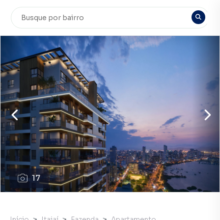
17
Início
Itajaí
Fazenda
Apartamento