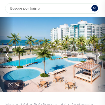
24
Início
Itajaí
Praia Brava de Itajaí
Apartamento