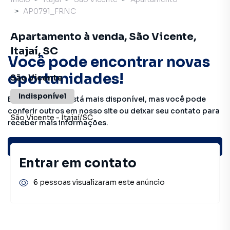
AP0791_FRNC
Apartamento à venda, São Vicente,
Itajaí, SC
Você pode encontrar novas
oportunidades!
São Vicente
Indisponível
Este imóvel não está mais disponível, mas você pode
conferir outros em nosso site ou deixar seu contato para
São Vicente
-
Itajaí
/
SC
receber mais informações.
Ver sugestões
Entrar em contato
6 pessoas visualizaram este anúncio