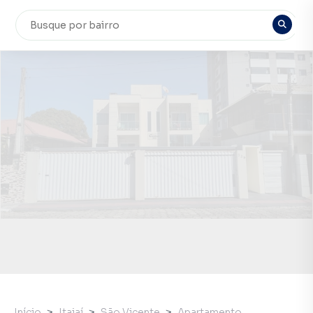
Início
Itajaí
São Vicente
Apartamento