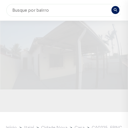
Início
Itajaí
Cidade Nova
Casa
CA0225_FRNC