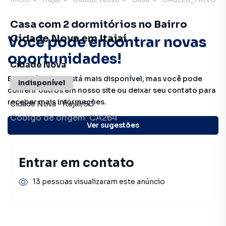
Casa com 2 dormitórios no Bairro
Cidade Nova em Itajaí
Você pode encontrar novas
oportunidades!
Cidade Nova
Este imóvel não está mais disponível, mas você pode
Indisponível
conferir outros em nosso site ou deixar seu contato para
receber mais informações.
Cidade Nova
-
Itajaí
/
SC
Código de origem:
CA264
Ver sugestões
Entrar em contato
13 pessoas visualizaram este anúncio