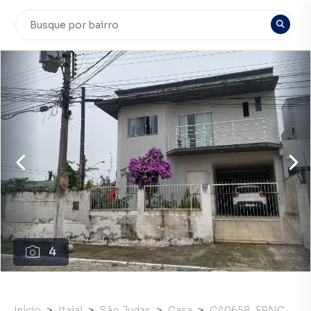
4
Início
Itajaí
São Judas
Casa
CA0658_FRNC