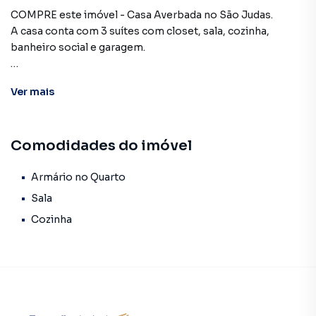
COMPRE este imóvel - Casa Averbada no São Judas.
A casa conta com 3 suítes com closet, sala, cozinha,
banheiro social e garagem.
Terreno de 14 x 13, com 138 m² de área construída.
Ver
mais
Próximo a escolas, creches, postos de saúde, mercados e
comércio geral.
Comodidades do imóvel
Entre em contato conosco e agende sua visita
Francelino Imóveis (47) 3241-5298 | 99954-9973
Armário no Quarto
E-mail: atendimento@francelinoimoveis.com.br
Sala
Cozinha