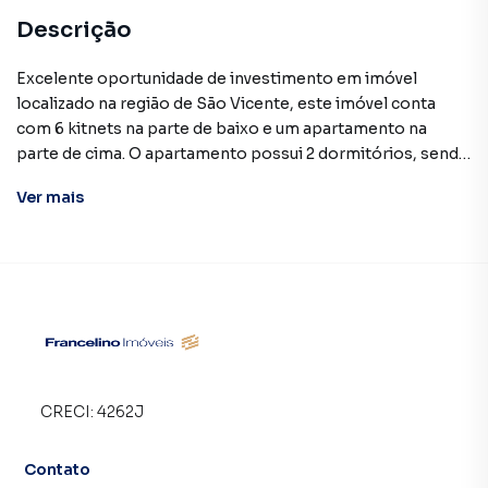
Descrição
Excelente oportunidade de investimento em imóvel
localizado na região de São Vicente, este imóvel conta
com 6 kitnets na parte de baixo e um apartamento na
parte de cima. O apartamento possui 2 dormitórios, sendo
1 deles uma suíte.
Ver
mais
Não perca essa chance única de adquirir um imóvel versátil,
ideal tanto para investimento quanto para moradia.
Agende uma visita e venha conhecer de perto todas as
possibilidades que este imóvel pode oferecer!
CRECI:
4262J
Contato