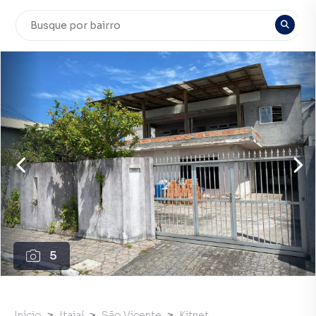
5
Início
Itajaí
São Vicente
Kitnet