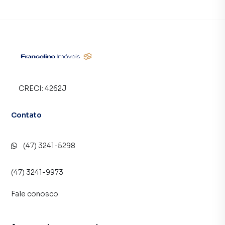
Despesas Extras: consumos de água e luz, taxa de lixo,
IPTU + Seguro Incêndio e Garantia locatícia.
Entre em contato conosco e agende sua visita
Francelino Imóveis (47) 3241-5298 | 99954-9973
E-mail: atendimento@francelinoimoveis.com.br
CRECI:
4262J
Contato
(47) 3241-5298
(47) 3241-9973
Fale conosco