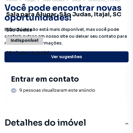
Você pode encontrar novas
Sala para Alugar, São Judas, Itajaí, SC
oportunidades!
Este imóvel não está mais disponível, mas você pode
São Judas
conferir outros em nosso site ou deixar seu contato para
Indisponível
receber mais informações.
São Judas
-
Itajaí
/
SC
Ver sugestões
Entrar em contato
9 pessoas visualizaram este anúncio
Detalhes do imóvel