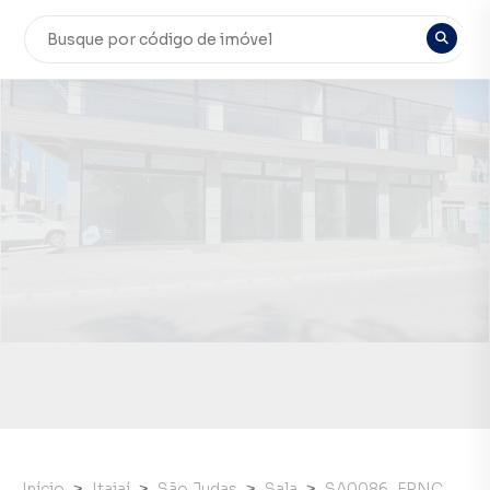
Início
Itajaí
São Judas
Sala
SA0086_FRNC