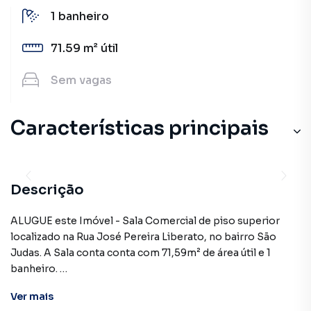
1
banheiro
71.59 m²
útil
Sem
vagas
Características principais
Descrição
ALUGUE este Imóvel - Sala Comercial de piso superior
localizado na Rua José Pereira Liberato, no bairro São
Judas. A Sala conta conta com 71,59m² de área útil e 1
banheiro.
Ver
mais
ALUGUEL R$ 4.050,00