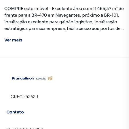
COMPRE este imóvel - Excelente área com 11.465,37 m² de
frente para a BR-470 em Navegantes, próximo a BR-101,
localização excelente para galpão logístico, localização
estratégica para sua empresa, fácil acesso aos portos de
Itajaí e Navegantes e BR-101.
Ver
mais
Localizações:
13,5 km Porto de Navegantes
17,3 km Porto de Itajaí
153 km Porto de Itapoá
29 km Balneário Camboriú
Entre em contato conosco e agende sua visita
Francelino Imóveis (47) 3241-5298 | 99954-9973
CRECI:
4262J
E-mail: atendimento@francelinoimoveis.com.br
Contato