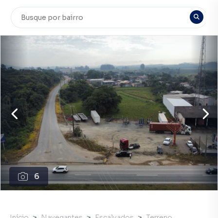
6
Início
Navegantes
Escalvados
Terreno